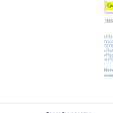
См
Чит
НТВ-
про
ТЕЛ
«Лыб
«Рад
«НТ
Инте
теле