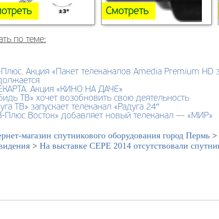
отреть
Смотреть
ать по теме:
Плюс. Акция «Пакет телеканалов Amedia Premium HD з
должается
ЕКАРТА. Акция «КИНО НА ДАЧЕ»
идь ТВ» хочет возобновить свою деятельность
уга ТВ» запускает телеканал «Радуга 24″
В-Плюс Восток» добавляет новый телеканал — «МИР»
рнет-магазин спутникового оборудования город Пермь
видения
>
На выставке CEPE 2014 отсутствовали спутни