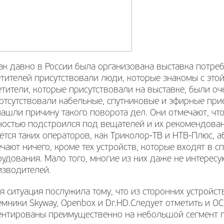
ак давно в России была организована выставка потреб
тителей присутствовали люди, которые знакомы с это
тители, которые присутствовали на выставке, были оч
отсутствовали кабельные, спутниковые и эфирные при
ашли причину такого поворота дел. Они отмечают, чт
ностью подстроился под вещателей и их рекомендован
ется таких операторов, как Триколор-ТВ и НТВ-Плюс, 
чают ничего, кроме тех устройств, которые входят в 
удования. Мало того, многие из них даже не интерес
изводителей.
я ситуация послужила тому, что из сторонних устройс
мники Skyway, Openbox и Dr.HD.Следует отметить и ОС
ентированы преимущественно на небольшой сегмент п