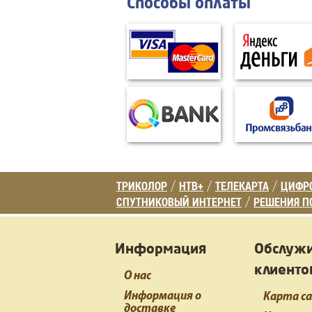
Способы оплаты
ТРИКОЛОР
НТВ+
ТЕЛЕКАРТА
ЦИФРО
/
/
/
СПУТНИКОВЫЙ ИНТЕРНЕТ
РЕШЕНИЯ П
/
Информация
Обслуж
клиенто
О нас
Информация о
Карта с
доставке