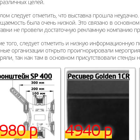
различных целей.
лом следует отметить, что выставка прошла неудачно.
щаемость была очень низкой. Это связано в основном 
тавки не провели достаточную рекламную компанию п
ме того, следует отметить и низкую информационную 
пные организации открыто проигнорировали мероприят
ряли, так как там в основном присутствовали стенды
ронштейн SP 400
Ресивер Golden 1CR
980 р
4940 р