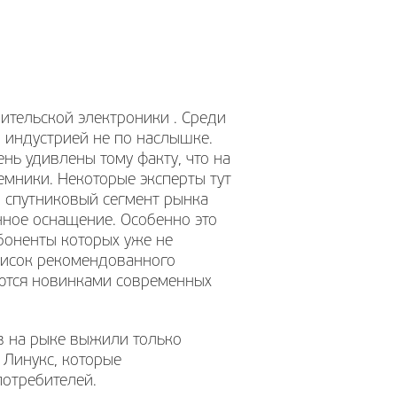
ительской электроники . Среди
й индустрией не по наслышке.
ень удивлены тому факту, что на
емники. Некоторые эксперты тут
о спутниковый сегмент рынка
ное оснащение. Особенно это
абоненты которых уже не
список рекомендованного
уются новинками современных
тв на рыке выжили только
 Линукс, которые
отребителей.