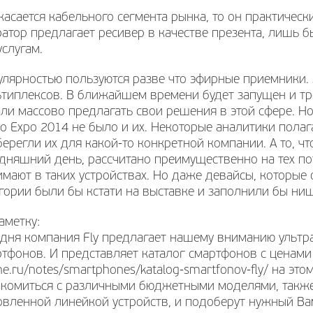
касается кабельного сегмента рынка, то он практическ
атор предлагает ресивер в качестве презента, лишь 
услугам.
лярностью пользуются разве что эфирные приемники. 
ьтиплексов. В ближайшем времени будет запущен и тр
ли массово предлагать свои решения в этой сфере. Но 
o Expo 2014 не было и их. Некоторые аналитики полаг
ерегли их для какой-то конкретной компании. А то, чт
дняшний день, рассчитано преимущественно на тех по
мают в таких устройствах. Но даже девайсы, которые 
гории были бы кстати на выставке и заполнили бы ниш
аметку:
одня компания Fly предлагает нашему вниманию ульт
тфонов. И представляет каталог смартфонов с ценами и
e.ru/notes/smartphones/katalog-smartfonov-fly/ на это
акомиться с различными бюджетными моделями, также
овленной линейкой устройств, и подоберут нужный Ва