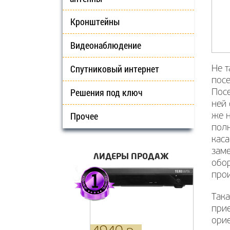
Кронштейны
Видеонаблюдение
Спутниковый интернет
Не т
посе
Решения под ключ
Посе
ней 
Прочее
же н
пол
каса
заме
ЛИДЕРЫ ПРОДАЖ
обор
про
Така
прие
ори