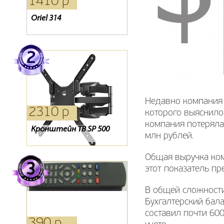
1410 р
8250 р
2310 р
Oriel 314
Ресивер Oriel 963
Ресивер+Тарелка+Приёмник
Недавно компания 
2310 р
1210 р
1210 р
которого выяснило
компания потеряла
Кронштейн ТВ SP 500
Карта Триколор
Карты оплаты
млн рублей.
Телекарта
Общая выручка ком
этот показатель п
В общей сложности
Бухгалтерский бал
составил почти 60
390 р
330 р
4510 р