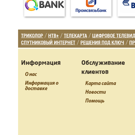
ТРИКОЛОР
НТВ+
ТЕЛЕКАРТА
ЦИФРОВОЕ ТЕЛЕВИ
/
/
/
СПУТНИКОВЫЙ ИНТЕРНЕТ
РЕШЕНИЯ ПОД КЛЮЧ
ПР
/
/
Информация
Обслуживание
клиентов
О нас
Информация о
Карта сайта
доставке
Новости
Помощь