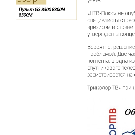
учете.
Пульт GS 8300 8300N
Пульт HD 9300
Модуль CI+ CAM Viaccess
«НТВ-Плюс» не опу
8300M
специалисты отрасл
кризисом в стране
утвержден в конце
Вероятно, решение
проблемой. Две ча
контента, а одна 
спутникового телев
засматривается на 
Триколор ТВ» прик