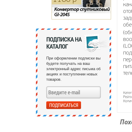
кан
Конвертор спутниковый
Конвертор спутниковый
Цифровой эфирный
ото
GI-204S
GI-201
ресивер SCAN T2-1840HD
зад
обе
(об
ПОДПИСКА НА
вос
КАТАЛОГ
(LO
под
При оформлении подписки вы
пер
будете получать на ваш
пит
электронный адрес письма об
тел
акциях и поступлении новых
товаров.
Катег
Рейти
Колич
Пох