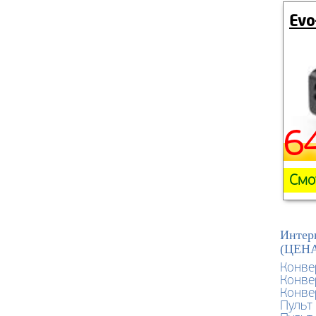
Evo
6
Смо
Интер
(ЦЕН
Конве
Конве
Конве
Пульт