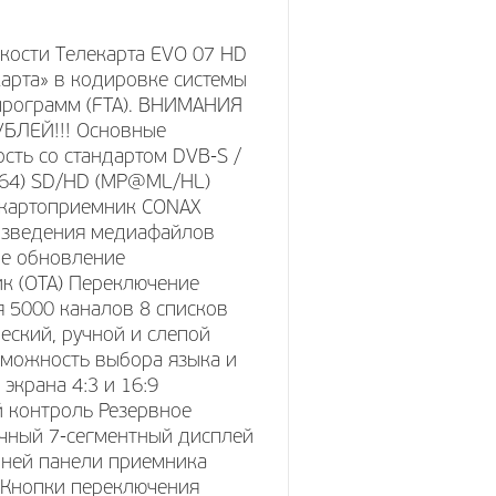
кости Телекарта EVO 07 HD
арта» в кодировке системы
программ (FTA). ВНИМАНИЯ
УБЛЕЙ!!! Основные
сть со стандартом DVB-S /
264) SD/HD (MP@ML/HL)
й картоприемник CONAX
изведения медиафайлов
ое обновление
ик (OTA) Переключение
 5000 каналов 8 списков
кий, ручной и слепой
озможность выбора языка и
экрана 4:3 и 16:9
 контроль Резервное
ный 7-сегментный дисплей
дней панели приемника
 Кнопки переключения