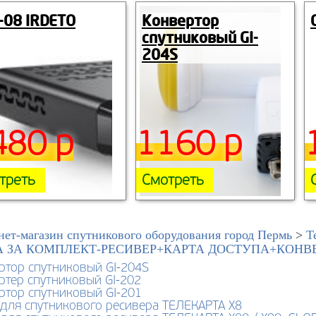
-08 IRDETO
Конвертор
спутниковый GI-
204S
480 р
1160 р
треть
Смотреть
нет-магазин спутникового оборудования город Пермь
>
Т
А ЗА КОМПЛЕКТ-РЕСИВЕР+КАРТА ДОСТУПА+КОНВЕР
ртор спутниковый GI-204S
ртер спутниковый GI-202
ртор спутниковый GI-201
 для спутникового ресивера ТЕЛЕКАРТА X8