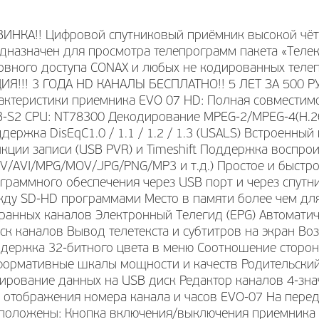
ИНКА!! Цифровой спутниковый приёмник высокой чёт
дназначен для просмотра телепрограмм пакета «Телек
овного доступа СОNАХ и любых не кодированных теле
ИЯ!!! 3 ГОДА HD КАНАЛЫ БЕСПЛАТНО!! 5 ЛЕТ ЗА 500 Р
актеристики приемника EVO 07 HD: Полная совместимо
-S2 CPU: NT78300 Декодирование MPEG-2/MPEG-4(H.
держка DisEqC1.0 / 1.1 / 1.2 / 1.3 (USALS) Встроенны
кции записи (USB PVR) и Timeshift Поддержка воспро
V/AVI/MPG/MOV/JPG/PNG/MP3 и т.д.) Простое и быстр
граммного обеспечения через USB порт и через спутн
ду SD-HD программами Место в памяти более чем для
ранных каналов Электронный Телегид (EPG) Автоматичес
ск каналов Вывод телетекста и субтитров на экран В
держка 32-битного цвета в меню Соотношение сторон 
ормативные шкалы мощности и качеств Родительский
ирование данных на USB диск Редактор каналов 4-знач
 отображения номера канала и часов EVO-07 На пере
положены: Кнопка включения/выключения приемника