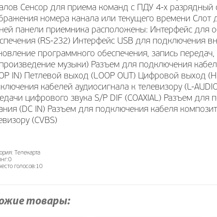
алов Сенсор для приема команд с ПДУ 4-x разрядный
бражения номера канала или текущего времени Слот д
ней панели приемника расположены: Интерфейс для 
спечения (RS-232) Интерфейс USB для подключения вн
новление программного обеспечения, запись передач,
произведение музыки) Разъем для подключения кабеля
OP IN) Петлевой выход (LOOP OUT) Цифровой выход (
ключения кабелей аудиосигнала к телевизору (L-AUDI
едачи цифрового звука S/P DIF (COAXIAL) Разъем для 
ания (DC IN) Разъем для подключения кабеля компози
евизору (CVBS)
ория:
Телекарта
нг:
0
есто голосов:
10
ожие товары: