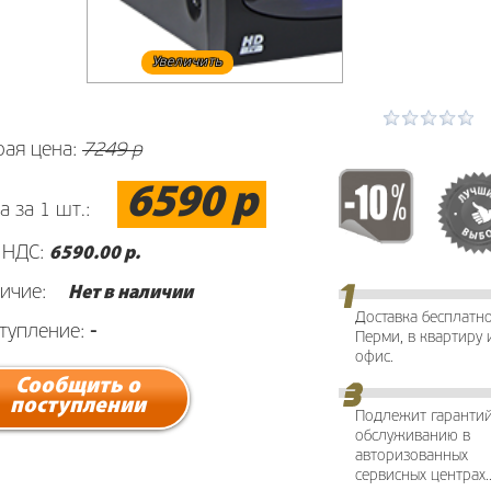
Увеличить
рая цена:
7249 р
6590 р
а за 1 шт.:
 НДС:
6590
.00 р.
ичие:
Нет в наличии
Доставка бесплатн
тупление:
-
Перми, в квартиру 
офис.
Сообщить о
поступлении
Подлежит гаранти
обслуживанию в
авторизованных
сервисных центрах.