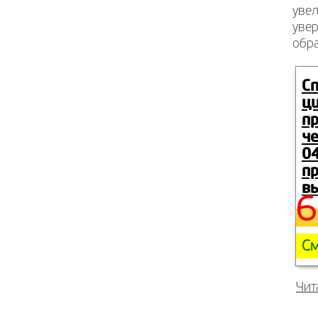
увел
увер
обр
С
ц
п
че
04
пр
вы
6
См
Чит