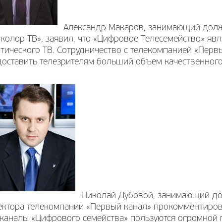
Александр Макаров, занимающий долж
колор ТВ», заявил, что «Цифровое Телесемейство» яв
тического ТВ. Сотрудничество с телекомпанией «Перв
оставить телезрителям больший объем качественного
Николай Дубовой, занимающий до
ектора телекомпании «Первый канал» прокомментиров
каналы «Цифрового семейства» пользуются огромной п