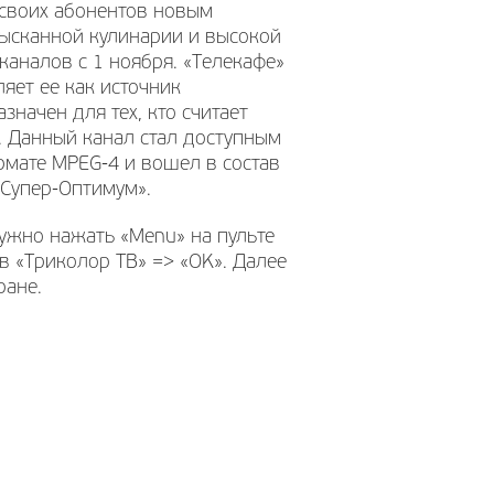
 своих абонентов новым
ысканной кулинарии и высокой
 каналов с 1 ноября. «Телекафе»
яет ее как источник
значен для тех, кто считает
. Данный канал стал доступным
ормате MPEG-4 и вошел в состав
«Супер-Оптимум».
нужно нажать «Menu» на пульте
в «Триколор ТВ» => «OK». Далее
ране.