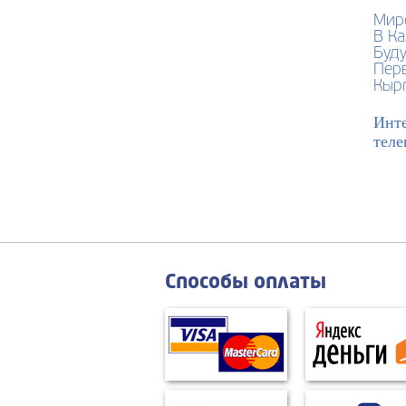
Мир
В К
Буд
Пер
Кырг
Инте
теле
Способы оплаты