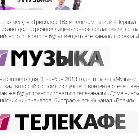
авно между «Триколор ТВ» и телекомпанией «Первый к
исано долгосрочное лицензионное соглашение, соглас
ийского оператора будут вещать все каналы проекта 
черашнего дня, 1 ноября 2013 года, в пакет «Музыка
ыка», который состоит из лучшего контента отечестве
так же будут транслироваться телеканалы «Дома кино
ийских киноканалов, биографический канал «Время».