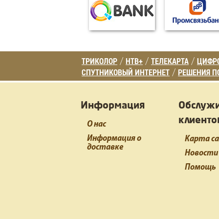
ТРИКОЛОР
НТВ+
ТЕЛЕКАРТА
ЦИФРО
/
/
/
СПУТНИКОВЫЙ ИНТЕРНЕТ
РЕШЕНИЯ П
/
Информация
Обслуж
клиенто
О нас
Информация о
Карта с
доставке
Новости
Помощь