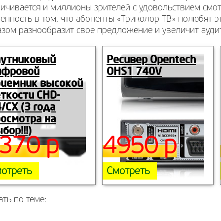
ичивается и миллионы зрителей с удовольствием смот
енность в том, что абоненты «Триколор ТВ» полюбят э
азом разнообразит свое предложение и увеличит ауди
путниковый
Ресивер Opentech
ифровой
OHS1 740V
риемник высокой
ткости CHD-
/CX (3 года
осмотра на
бор!!!)
370 р
4950 р
отреть
Смотреть
ать по теме: