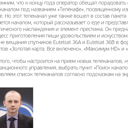
омним, что к концу года оператор обещал порадовать
еканалом под названием «Телекафе», посвященному из
е. Но этот телеканал уже также вошел в состав пакета
ется каналом, который рассказывает о еде и представл
тического наслаждения и элемент престижа. Он предна
цесс приготовления пищи удовольствием и искусством
не вещания спутников Eutelsat 36A и Eutelsat 36B в ф
тов «Золотая карта. Все включено», «Максимум HD» и 
того, чтобы настроится на прием новых телеканалов, 
анционного управления, выбрать пункт «Поиск канало
вляем список телеканалов согласно подсказкам на эк