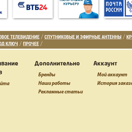
ВОЕ ТЕЛЕВИДЕНИЕ
СПУТНИКОВЫЕ И ЭФИРНЫЕ АНТЕННЫ
К
/
/
ОД КЛЮЧ
ПРОЧЕЕ
/
/
ивание
Дополнительно
Аккаунт
в
Бренды
Мой аккаунт
Наши работы
История заказ
айта
Рекламные статьи