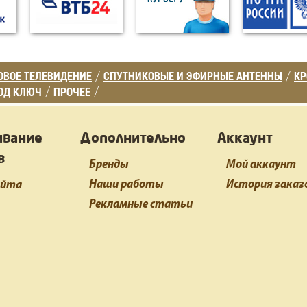
ВОЕ ТЕЛЕВИДЕНИЕ
СПУТНИКОВЫЕ И ЭФИРНЫЕ АНТЕННЫ
К
/
/
ОД КЛЮЧ
ПРОЧЕЕ
/
/
ивание
Дополнительно
Аккаунт
в
Бренды
Мой аккаунт
Наши работы
История заказ
айта
Рекламные статьи