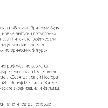
анала «Время». Зрителям будут
, новые выпуски популярных
показан кинематографический
аницы мнений, сломает
х исторических фигурах,
биографические сериалы,
эфире телеканала Вы сможете
ева», «Девять жизней Нестора
, «Я – Вольф Мессинг». Кроме
ические экранизации и фильмы,
й кино и театра, которые