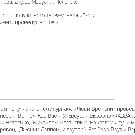
нева, Дидье Маруани, Пелагею.
оры популярного тележурнала «Люди Времени» провед
нером, Вонгом Кар Ваем, Ульвеусом Бьороном (ABBA)
ой Нетребко, Михаилом Плетневым, Робертом Дауни 
ровой, Джонни Деппом, и группой Pet Shop Boys и В