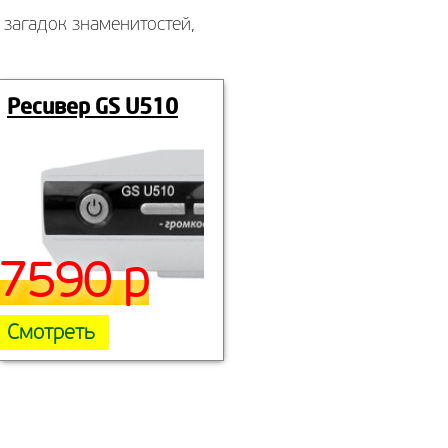
 загадок знаменитостей,
Ресивер GS U510
7590 р
Смотреть