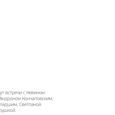
ут встречи с Кевином
, Андроном Кончаловским,
младшим, Светланой
ерушкой.