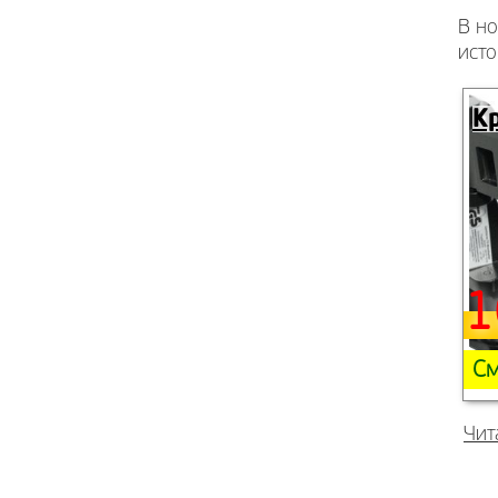
В но
исто
К
1
См
Чит