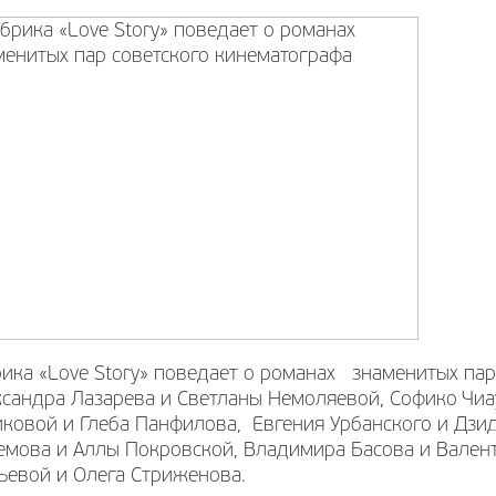
ика «Love Story» поведает о романах знаменитых пар
ксандра Лазарева и Светланы Немоляевой, Софико Чиа
ковой и Глеба Панфилова, Евгения Урбанского и Дзи
емова и Аллы Покровской, Владимира Басова и Вален
ьевой и Олега Стриженова.