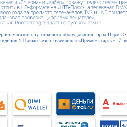
каналы «Ел арна» и «Хабар» покажут телезрителям ци
ртХит» в HD-формате на «НТВ-Плюс», а телеканал DMAX
вого года за просмотр телеканалов TV3 и LNT придетс
плановая проверка цифровых вещателей
еканал Boomerang вещает на русском языке
рнет-магазин спутникового оборудования город Пермь
видения
>
Новый сезон телеканала «Время» стартует 7 о