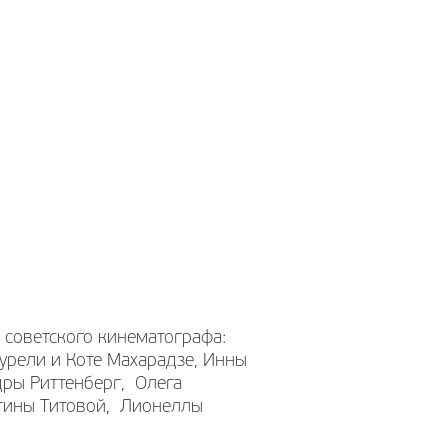
 советского кинематографа:
урели и Коте Махарадзе, Инны
дры Риттенберг, Олега
тины Титовой, Лионеллы