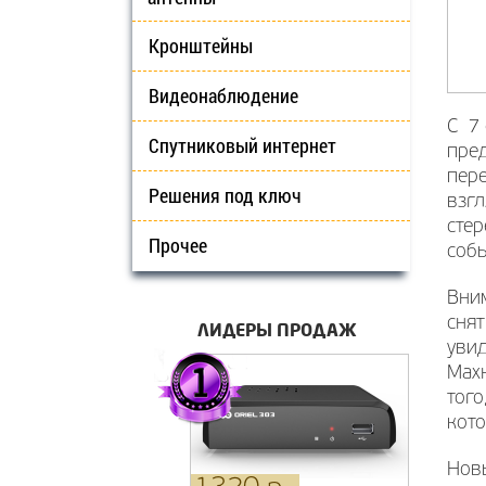
Кронштейны
Видеонаблюдение
С 7 
Спутниковый интернет
пре
пере
Решения под ключ
взг
стер
Прочее
собы
Вни
сня
ЛИДЕРЫ ПРОДАЖ
увид
Махн
того
кото
Новы