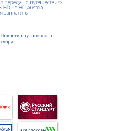
кл передач о путешествиях
 HD на HD Austria
я заплатить
>
Новости спутникового
ктября