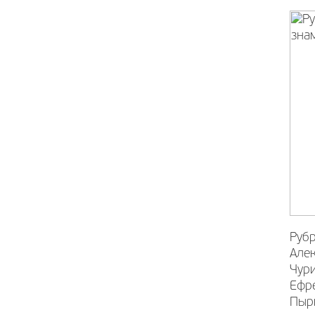
Рубр
Але
Чури
Ефр
Пыр