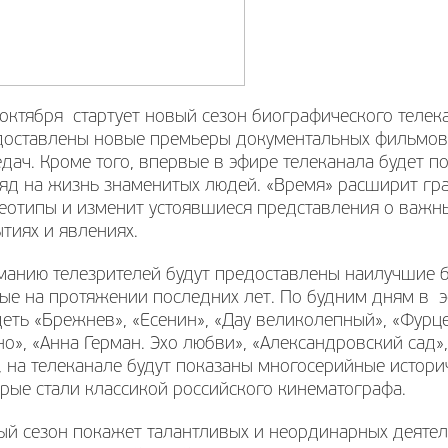
октября стартует новый сезон биографического телек
доставлены новые премьеры документальных фильмов
дач. Кроме того, впервые в эфире телеканала будет 
ляд на жизнь знаменитых людей. «Время» расширит гр
еотипы и изменит устоявшиеся представления о важны
тиях и явлениях.
манию телезрителей будут предоставлены наилучшие 
тые на протяжении последних лет. По будним дням в 
еть «Брежнев», «Есенин», «Дау великолепный», «Фурц
о», «Анна Герман. Эхо любви», «Александровский сад»
, на телеканале будут показаны многосерийные истор
рые стали классикой российского кинематографа.
й сезон покажет талантливых и неординарных деятеле