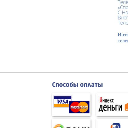
Теле
«Спо
С Но
Вне
Тел
Инте
теле
Способы оплаты