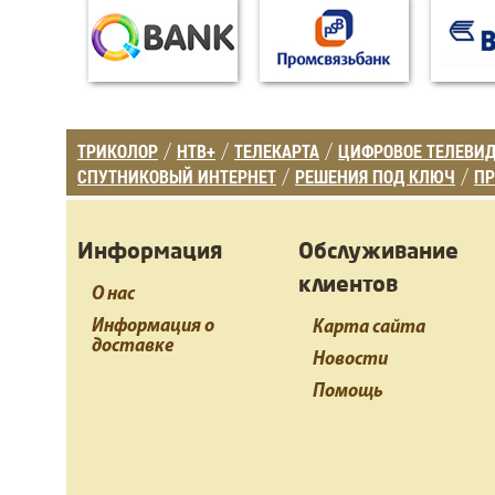
ТРИКОЛОР
НТВ+
ТЕЛЕКАРТА
ЦИФРОВОЕ ТЕЛЕВИ
/
/
/
СПУТНИКОВЫЙ ИНТЕРНЕТ
РЕШЕНИЯ ПОД КЛЮЧ
ПР
/
/
Информация
Обслуживание
клиентов
О нас
Информация о
Карта сайта
доставке
Новости
Помощь