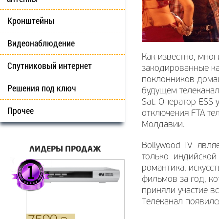
Кронштейны
Видеонаблюдение
Как известно, мног
Спутниковый интернет
закодированные ка
поклонников домаш
Решения под ключ
будущем телеканал
Sat. Оператор ESS 
Прочее
отключения FTA те
Молдавии.
Bollywood TV явля
ЛИДЕРЫ ПРОДАЖ
только индийской 
романтика, искусст
фильмов за год, к
приняли участие в
Телеканал появился