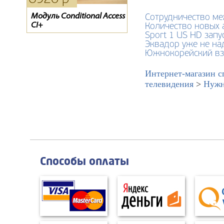
Модуль Conditional Access
Пульт для спутникового
Пульт для спутникового
Сотрудничество м
CI+
ресивера ТЕЛЕКАРТА
ресивера ТЕЛЕКАРТА
Количество новых 
BigSAT Golden 1 CR
Continent-04(CNX/IR), EVO-
Sport 1 US HD зап
05
Эквадор уже не на
Южнокорейский взг
Интернет-магазин с
телевидения
>
Нужн
Способы оплаты