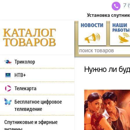
7 
Установка спутник
НОВОСТИ
НАШИ
КАТАЛОГ
РАБОТЫ
ТОВАРОВ
Триколор
Нужно ли буд
НТВ+
Телекарта
Бесплатное цифровое
телевидение
Спутниковые и эфирные
антенны