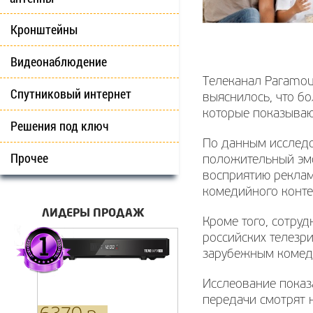
Кронштейны
Видеонаблюдение
Телеканал Paramou
Спутниковый интернет
выяснилось, что б
которые показываю
Решения под ключ
По данным исследо
Прочее
положительный эмо
восприятию реклам
комедийного конте
ЛИДЕРЫ ПРОДАЖ
Кроме того, сотру
российских телезр
зарубежным комед
Исслеование показ
передачи смотрят 