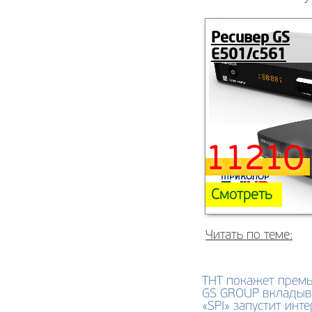
Ресивер GS
E501/c561
11210 
Смотреть
Читать по теме:
ТНТ покажет премь
GS GROUP вкладыва
«SPI» запустит инт