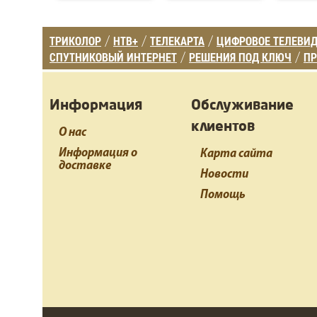
ТРИКОЛОР
НТВ+
ТЕЛЕКАРТА
ЦИФРОВОЕ ТЕЛЕВИ
/
/
/
СПУТНИКОВЫЙ ИНТЕРНЕТ
РЕШЕНИЯ ПОД КЛЮЧ
ПР
/
/
Информация
Обслуживание
клиентов
О нас
Информация о
Карта сайта
доставке
Новости
Помощь