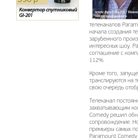
Конвертор спутниковый
Пульт для спутникового
D-COLOR 1002HD mini
GI-201
ресивера ТЕЛЕКАРТА
BigSAT Golden 1 CR
телеканалов Paramo
начала создания т
зарубежного произ
интересных шоу. P
соглашение с комп
112%.
Кроме того, запущ
транслируются на т
свою очередь отоб
Телеканал постоян
захватывающим кон
Comedy решил обно
сопровождение. Но
премьеры самых по
Paramount Comedy 