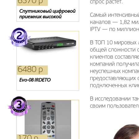
6370 р
8250 р
1090 р
спрос растет.
Спутниковый цифровой
Кронштейн диагонали
Ресивер+Тарелка+Приёмник
Самый интенсивны
приемник высокой
32-42
каналов — 1,82 ми
четкости CHD-04/CX (3
года просмотра на
IPTV — по миллион
выбор!!!)
В ТОП 10 мировых 
общей сложности о
клиентов составля
компаний получила
6480 р
0 р
660 р
неуспешных компан
предоставляющих с
Evo-08 IRDETO
Карта доступа Триколор
Антенна Дельта 311
подключенных клие
В исследовании та
своим пользовател
170 р
880 р
390 р