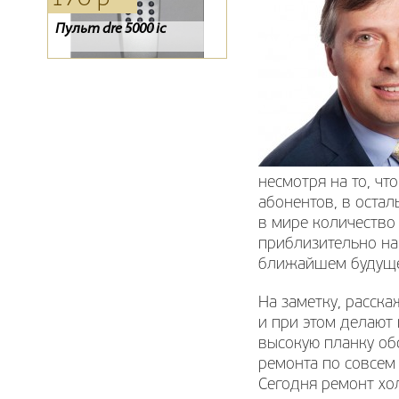
Пульт dre 5000 ic
Тарелка Супрал 0.6
Конвертор спутниковый
GI-201
несмотря на то, ч
абонентов, в оста
в мире количество
приблизительно на
ближайшем будущ
На заметку, расск
и при этом делают 
высокую планку об
ремонта по совсем 
Сегодня ремонт хо