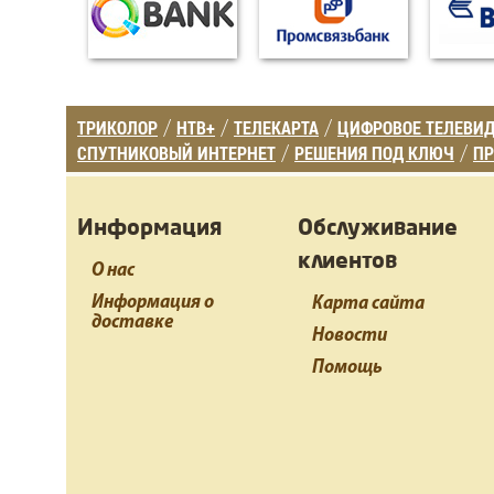
ТРИКОЛОР
НТВ+
ТЕЛЕКАРТА
ЦИФРОВОЕ ТЕЛЕВИ
/
/
/
СПУТНИКОВЫЙ ИНТЕРНЕТ
РЕШЕНИЯ ПОД КЛЮЧ
ПР
/
/
Информация
Обслуживание
клиентов
О нас
Информация о
Карта сайта
доставке
Новости
Помощь