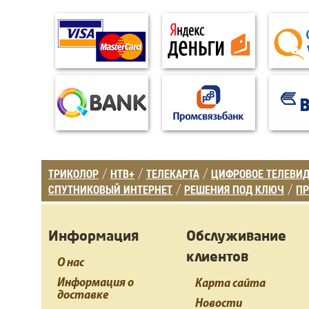
ТРИКОЛОР
НТВ+
ТЕЛЕКАРТА
ЦИФРОВОЕ ТЕЛЕВИ
/
/
/
СПУТНИКОВЫЙ ИНТЕРНЕТ
РЕШЕНИЯ ПОД КЛЮЧ
ПР
/
/
Информация
Обслуживание
клиентов
О нас
Информация о
Карта сайта
доставке
Новости