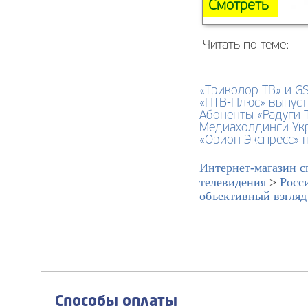
Смотреть
Читать по теме:
«Триколор ТВ» и G
«НТВ-Плюс» выпуст
Абоненты «Радуги 
Медиахолдинги Ук
«Орион Экспресс» 
Интернет-магазин с
телевидения
>
Росс
объективный взгляд
Способы оплаты