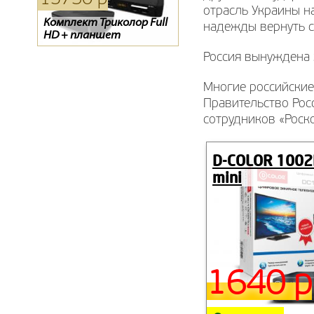
отрасль Украины н
Комплект Триколор Full
Конвертер спутниковый
Конвертор спутниковый
надежды вернуть ст
HD + планшет
GI-202
GI-201
Россия вынуждена 
Многие российские
Правительство Росс
сотрудников «Роск
D-COLOR 100
mini
1640 р