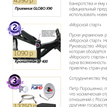
4390 р
1530 р
1090 р
банкротства и ему
Приемник GLOBO X90
Ресивер ORIEL 751
Кронштейн диагонали
официальный предст
32-42
использовать нове
«Морской старт»
Пуски украинских 
«Морской старт». 
Руководство «Морс
которая обойдётся
1090 р
0 р
3730 р
«Морского старта» 
Кронштейн SP 400
Карта доступа Триколор
CAM-модуль Телекарта
одна возможность 
привлечь стран-уч
Сотрудничество Ук
Петр Порошенко, п
что космическая о
отношений с Россие
другими государств
13750 р
830 р
390 р