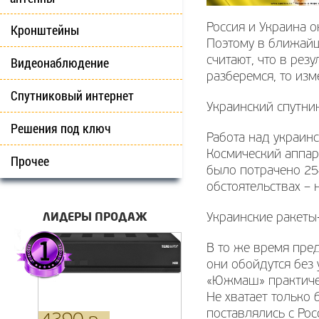
Кронштейны
Россия и Украина 
Поэтому в ближайш
Видеонаблюдение
считают, что в рез
разберемся, то изм
Спутниковый интернет
Украинский спутни
Решения под ключ
Работа над украин
Космический аппар
Прочее
было потрачено 25
обстоятельствах – 
ЛИДЕРЫ ПРОДАЖ
Украинские ракеты
В то же время пред
они обойдутся без
«Южмаш» практичес
Не хватает только 
поставлялись с Ро