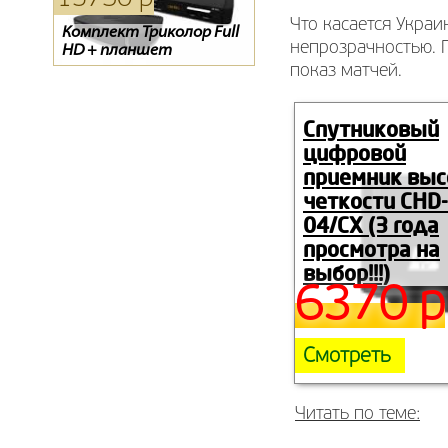
Что касается Украи
Комплект Триколор Full
Тарелка Супрал 0.8
Цифровой эфирный
непрозрачностью. П
HD + планшет
ресивер SCAN T2-1840HD
показ матчей.
Спутниковый
цифровой
приемник выс
четкости CHD-
04/CX (3 года
просмотра на
выбор!!!)
6370 р
Смотреть
Читать по теме: