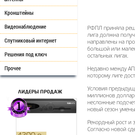
Кронштейны
Видеонаблюдение
РФПЛ приняла реше
лига должна получ
Спутниковый интернет
направлены на прои
большой или мален
Решения под ключ
остальных лигах.
Прочее
Недавно между АПЛ
которому лиге дос
Условия предыдущ
ЛИДЕРЫ ПРОДАЖ
миллионов долларо
несложные подсчет
новый сезон умень
Рекордный рост и 
Согласно новой сд