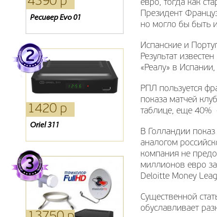
4390 р
4940 р
1750 р
евро, тогда как ст
Президент Француз
Ресивер Evo 01
Ресивер Golden 1CR
Oriel 793
но могло бы быть и
Испанские и Порту
Результат известен
«Реалу» в Испании,
РПЛ пользуется фр
показа матчей клу
1420 р
2310 р
6920 р
таблице, еще 40%
Oriel 311
Ресивер Oriel 963
Модуль Conditional Access
В Голландии показ 
CI+
аналогом российск
компания не предо
миллионов евро за
Deloitte Money Leag
Существенной стат
обуславливает раз
13750 р
1090 р
1980 р