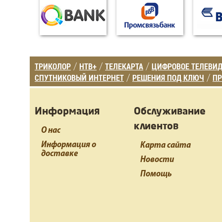
ТРИКОЛОР
НТВ+
ТЕЛЕКАРТА
ЦИФРОВОЕ ТЕЛЕВИ
/
/
/
СПУТНИКОВЫЙ ИНТЕРНЕТ
РЕШЕНИЯ ПОД КЛЮЧ
ПР
/
/
Информация
Обслуживание
клиентов
О нас
Информация о
Карта сайта
доставке
Новости
Помощь