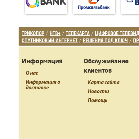
ТРИКОЛОР
НТВ+
ТЕЛЕКАРТА
ЦИФРОВОЕ ТЕЛЕВИ
/
/
/
СПУТНИКОВЫЙ ИНТЕРНЕТ
РЕШЕНИЯ ПОД КЛЮЧ
ПР
/
/
Информация
Обслуживание
клиентов
О нас
Информация о
Карта сайта
доставке
Новости
Помощь