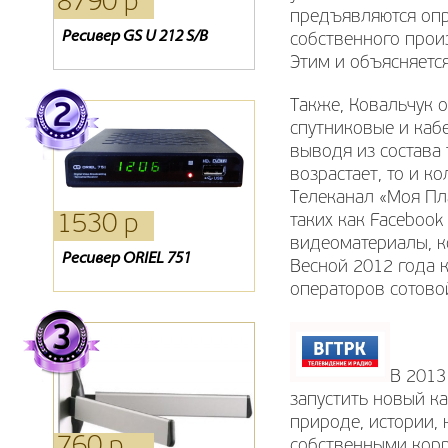
8790 р
3840 р
1410 р
предъявляются опр
Ресивер GS U 212 S/B
Ресивер GS B210 (ОБМЕН)
Oriel 314
собственного произ
Этим и объясняетс
Также, Ковальчук о
спутниковые и каб
выводя из состава 
возрастает, то и к
Телеканал «Моя Пл
1530 р
1495 р
1980 р
таких как Facebook
видеоматериалы, к
Ресивер ORIEL 751
Ресивер Oriel 305
Кронштейн SP 400
Весной 2012 года 
операторов сотовой
В 2013
запустить новый к
природе, истории, 
760 р
540 р
1320 р
собственными корр