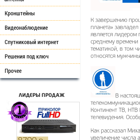
Кронштейны
К завершению прош
Видеонаблюдение
планета» завладел
является лидером 
Спутниковый интернет
среднему времени 
тематикой, в том 
Решения под ключ
относятся мужчины
Прочее
ЛИДЕРЫ ПРОДАЖ
В настоя
телекоммуникацион
Континент ТВ, НТВ 
телевидения. Особы
Как рассказал Мих
увеличение числа а