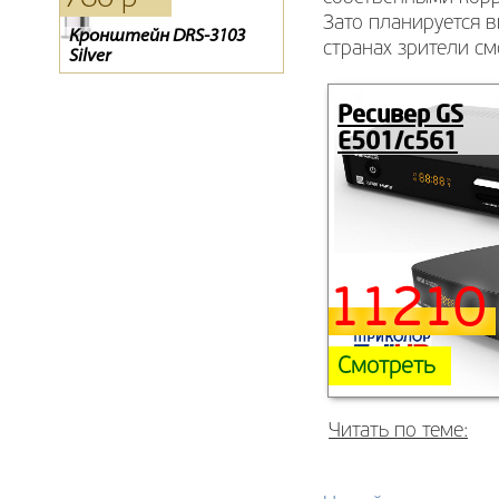
Зато планируется в
Кронштейн DRS-3103
Кронштейн Holder 2003
Антенна Дельта 381А
странах зрители см
Silver
Ресивер GS
E501/c561
11210 
Смотреть
Читать по теме: