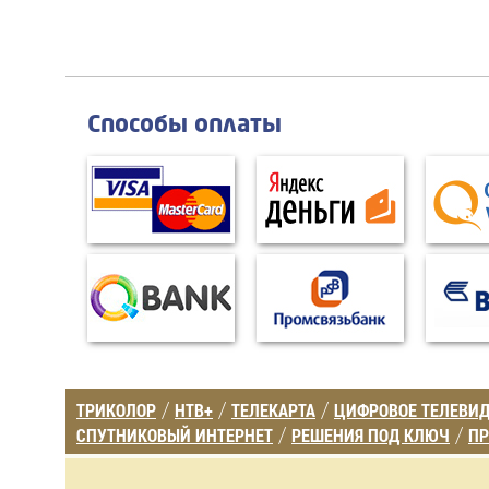
Способы оплаты
ТРИКОЛОР
НТВ+
ТЕЛЕКАРТА
ЦИФРОВОЕ ТЕЛЕВИ
/
/
/
СПУТНИКОВЫЙ ИНТЕРНЕТ
РЕШЕНИЯ ПОД КЛЮЧ
ПР
/
/