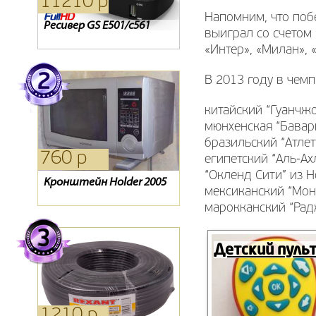
11210 р
1750 р
1090 р
Напомним, что поб
Ресивер GS E501/c561
Oriel 793
Кронштейн NB NBC1-T
выиграл со счетом 
«Интер», «Милан», 
В 2013 году в чем
китайский “Гуанчж
мюнхенская “Бавар
бразильский “Атл
760 р
2480 р
3730 р
египетский “Аль-А
“Окленд Сити” из 
Кронштейн Holder 2005
Карта Телекарта
CAM-модуль Телекарта
мексиканский “Мо
марокканский “Рад
Детский пуль
1210 р
13750 р
1750 р