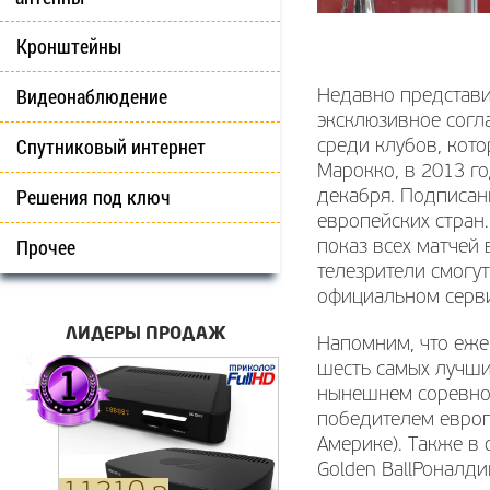
Кронштейны
Видеонаблюдение
Недавно представи
эксклюзивное согла
Спутниковый интернет
среди клубов, кото
Марокко, в 2013 го
Решения под ключ
декабря. Подписан
европейских стран.
Прочее
показ всех матчей
телезрители смогу
официальном сервис
ЛИДЕРЫ ПРОДАЖ
Напомним, что еже
шесть самых лучших
нынешнем соревнов
победителем европ
Америке). Также в 
Golden BallРоналд