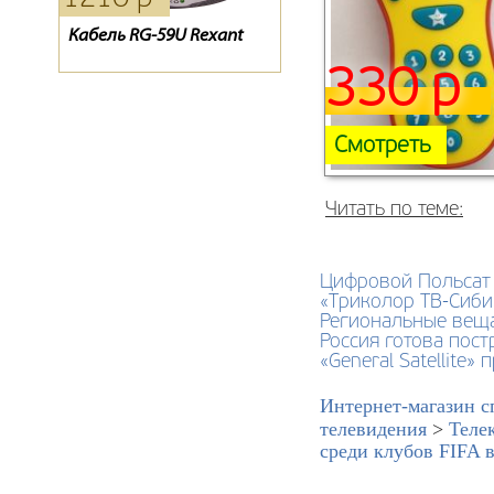
Кабель RG-59U Rexant
Комплект Триколор Full
D-Сolor 1301HD
HD + планшет
330 р
Смотреть
Читать по теме:
Цифровой Польсат 
«Триколор ТВ-Сиби
Региональные вещ
Россия готова пост
«General Satellite
Интернет-магазин с
телевидения
>
Теле
среди клубов FIFA в