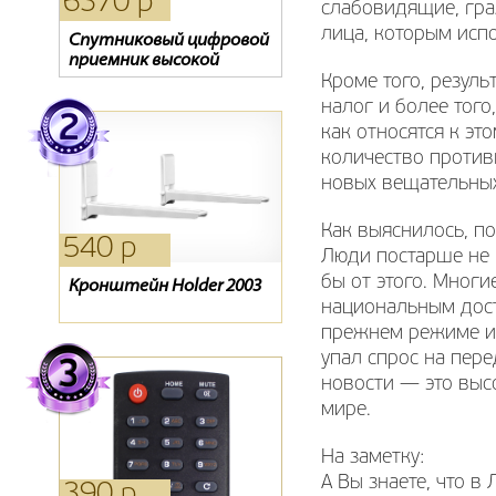
6370 р
1270 р
1090 р
слабовидящие, гра
лица, которым исп
Спутниковый цифровой
Oriel 202
Кронштейн NB NBC1-T
приемник высокой
четкости CHD-04/CX (3
Кроме того, резуль
года просмотра на
налог и более того
выбор!!!)
как относятся к эт
количество противн
новых вещательных
Как выяснилось, по
540 р
1320 р
330 р
Люди постарше не 
бы от этого. Мног
Кронштейн Holder 2003
Антенна Дельта 381А
Детский пульт
национальным дост
прежнем режиме и 
упал спрос на пер
новости — это выс
мире.
На заметку:
А Вы знаете, что 
390 р
3850 р
1980 р