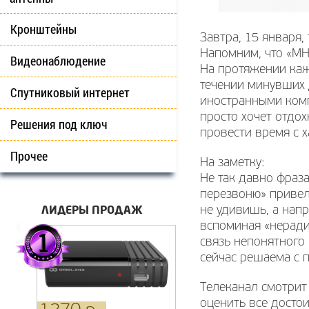
Кронштейны
Завтра, 15 января
Напомним, что «МН
Видеонаблюдение
На протяжении каж
течении минувших д
Спутниковый интернет
иностранными комп
просто хочет отдох
Решения под ключ
провести время с 
Прочее
На заметку:
Не так давно фраза
перезвоню» привел
ЛИДЕРЫ ПРОДАЖ
не удивишь, а нап
вспоминая «неради
связь непонятного 
сейчас решаема с 
Телеканал смотрит
оценить все досто