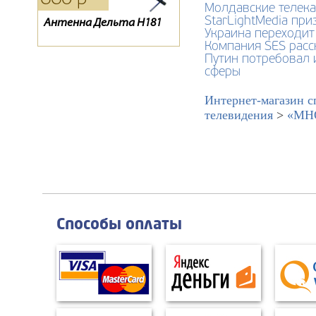
Молдавские телека
StarLightMedia пр
Антенна Дельта Н181
Тарелка Супрал 0.8
Конвертер спутниковый
Украина переходит
GI-202
Компания SES расс
Путин потребовал 
сферы
Интернет-магазин с
телевидения
>
«МНО
Способы оплаты