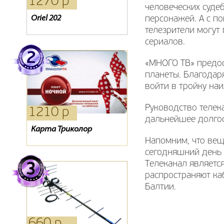
1270 р
2040 р
2310 р
человеческих судеб
Oriel 202
Ресивер Lans dtr-100
Кронштейн ТВ SP 500
персонажей. А с п
телезрители могут
сериалов.
«МНОГО ТВ» предос
планеты. Благодар
войти в тройку на
Руководство телек
1210 р
1090 р
760 р
дальнейшее долго
Карта Триколор
Кронштейн SP 400
Кронштейн Holder 2005
Напомним, что вещ
сегодняшний день 
Телеканал являетс
распространяют ка
Балтии.
660 р
1090 р
830 р