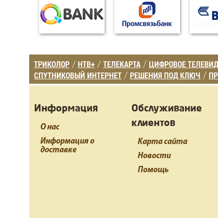
ТРИКОЛОР
НТВ+
ТЕЛЕКАРТА
ЦИФРОВОЕ ТЕЛЕВИ
/
/
/
СПУТНИКОВЫЙ ИНТЕРНЕТ
РЕШЕНИЯ ПОД КЛЮЧ
ПР
/
/
Информация
Обслуживание
клиентов
О нас
Информация о
Карта сайта
доставке
Новости
Помощь