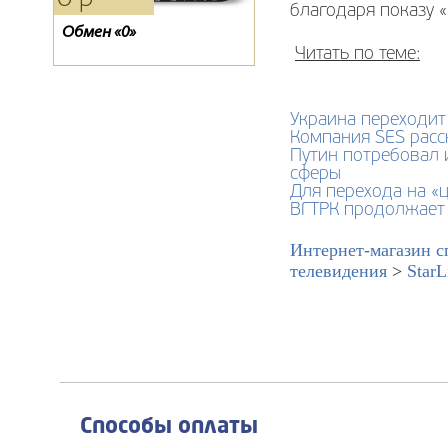
благодаря показу 
Антенна Дельта Н181
Конвертер спутниковый
Обмен «0»
GI-202
Читать по теме:
Украина переходит
Компания SES расс
Путин потребовал 
сферы
Для перехода на «
ВГТРК продолжает 
Интернет-магазин с
телевидения
>
Star
Способы оплаты