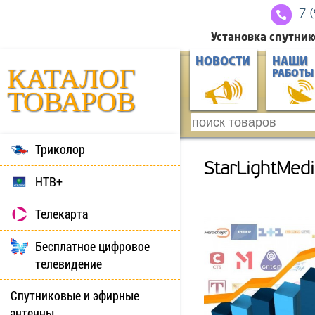
7 
Установка спутник
НОВОСТИ
НАШИ
КАТАЛОГ
РАБОТЫ
ТОВАРОВ
Триколор
StarLightMed
НТВ+
Телекарта
Бесплатное цифровое
телевидение
Спутниковые и эфирные
антенны