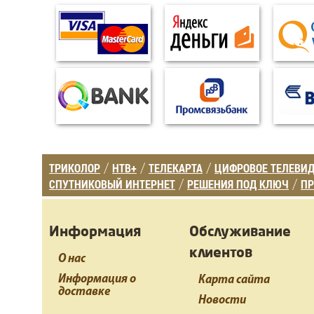
ТРИКОЛОР
НТВ+
ТЕЛЕКАРТА
ЦИФРОВОЕ ТЕЛЕВИ
/
/
/
СПУТНИКОВЫЙ ИНТЕРНЕТ
РЕШЕНИЯ ПОД КЛЮЧ
ПР
/
/
Информация
Обслуживание
клиентов
О нас
Информация о
Карта сайта
доставке
Новости