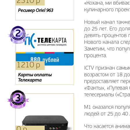
1420 р
1320 р
2310 р
«Кохана, ми вбиває
кулинарного проек
Oriel 311
Ресивер Oriel 303
Ресивер Oriel 963
Новый канал также
до 25 лет. Его дол
девять процентов 
Нового канала след
Заметим, что попу
процента.
1495 р
2480 р
1210 р
ICTV признан самы
возрастом от 18 до
Ресивер Oriel 305
Карта Телекарта
Карты оплаты
Телекарта
предоставляет пер
«Факты», «Путевая
телесериалы («Стра
М1 оказался попул
людей от 25 до 40 
Что касается аним
660 р
830 р
0 р