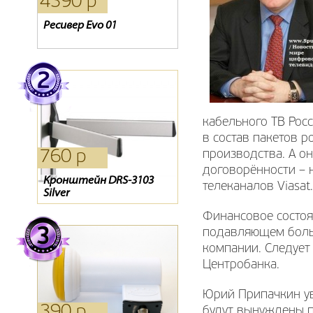
4390 р
4390 р
2310 р
Ресивер Evo 01
Приемник GLOBO X90
Ресивер Oriel 963
кабельного ТВ Росс
в состав пакетов 
760 р
3080 р
1980 р
производства. А он
договорённости – 
Кронштейн DRS-3103
Антенна 4g
Антенна Locus L 3021
телеканалов Viasat.
Silver
Финансовое состоя
подавляющем боль
компании. Следует
Центробанка.
Юрий Припачкин ув
390 р
4400 р
1640 р
будут вынуждены п