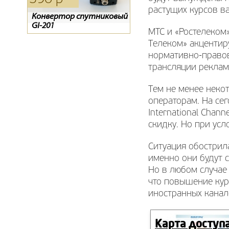
растущих курсов ва
Конвертор спутниковый
Обмен ресиверов
D-COLOR 1002HD mini
GI-201
Телекарта SD на HD.
МТС и «Ростелеком
Ресивер EVO-07
Телеком» акцентир
нормативно-правова
трансляции реклам
Тем не менее неко
операторам. На се
International Chan
скидку. Но при усл
Ситуация обострил
именно они будут 
Но в любом случае 
что повышение кур
иностранных канал
Карта доступ