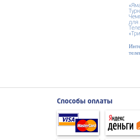
«Яма
Турк
Чемп
для 
Тел
«Три
Инте
теле
Способы оплаты