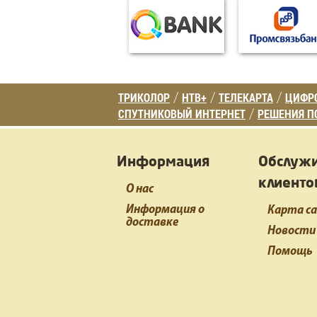
ТРИКОЛОР
НТВ+
ТЕЛЕКАРТА
ЦИФРО
/
/
/
СПУТНИКОВЫЙ ИНТЕРНЕТ
РЕШЕНИЯ П
/
Информация
Обслуж
клиенто
О нас
Информация о
Карта с
доставке
Новости
Помощь