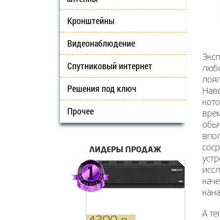
Кронштейны
Видеонаблюдение
Эксп
Спутниковый интернет
любо
лоял
Решения под ключ
Наве
кото
Прочее
вре
обыч
впо
соср
ЛИДЕРЫ ПРОДАЖ
устр
иссл
каче
кан
А т