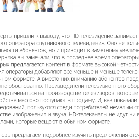
ерты пришли к выводу, что HD-телевидение занимает
го оператора спутникового телевидения. Оно не тол
ьности абонентов, но и приводит к заметному увелич
рняка вы замечали, что в последнее время операторы
рых предлагается контент в формате высокой четкости
мя операторы добавляют все меньше и меньше телека
ном формате. А вместо них вниманию абонентов предл
лне обоснованно. Производители телевизионного обо
едотачиваться на производстве телевизоров, которы
ойства массово поступают в продажу. И, как показали
едований, пользуются среди потребителей немалым сп
стве изображения и звука. HD-телеканалы не идут ни 
алами, которые вещают в обычном формате.
еперь предлагаем подробнее изучить предложения оте