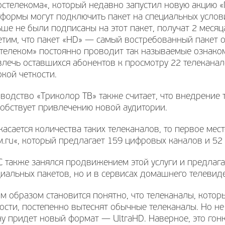
остелекома«, который недавно запустил новую акцию 
формы могут подключить пакет на специальных услови
ше не были подписаны на этот пакет, получат 2 месяц
тим, что пакет «HD» — самый востребованный пакет о
стелеком» постоянно проводит так называемые ознако
лечь оставшихся абонентов к просмотру 22 телекана
кой четкости.
водство «Триколор ТВ» также считает, что внедрение
обствует привлечению новой аудитории.
касается количества таких телеканалов, то первое ме
.ru«, который предлагает 159 цифровых каналов и 52
 также занялся продвижением этой услуги и предлагае
иальных пакетов, но и в сервисах домашнего телевид
м образом становится понятно, что телеканалы, кото
ости, постепенно вытеснят обычные телеканалы. Но не
у придет новый формат — UltraHD. Наверное, это гон