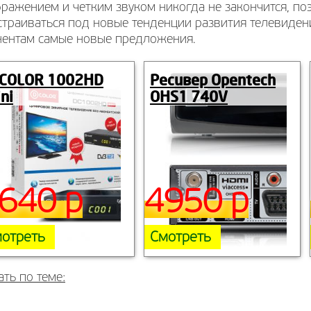
ражением и четким звуком никогда не закончится, по
страиваться под новые тенденции развития телевиден
нентам самые новые предложения.
-COLOR 1002HD
Ресивер Opentech
ni
OHS1 740V
640 р
4950 р
отреть
Смотреть
ать по теме: