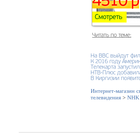
4510 р
Смотреть
Читать по теме:
На BBC выйдут фил
К 2016 году Амери
Телекарта запусти
НТВ-Плюс добавила
В Киргизии появит
Интернет-магазин с
телевидения
>
NHK 