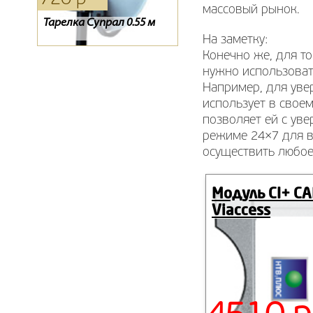
массовый рынок.
Тарелка Супрал 0.55 м
Конвертор спутниковый
Пульт для спутникового
GI-201
ресивера ТЕЛЕКАРТА X80 /
На заметку:
X90, GLOBO X80 / X90
Конечно же, для т
нужно использоват
Например, для уве
использует в свое
позволяет ей с ув
режиме 24×7 для в
осуществить любое
Модуль CI+ C
Viaccess