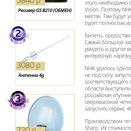
3840 р
760 р
1210 р
этого необходимо 
Vision. Поэтому N
Ресивер GS B210 (ОБМЕН)
Кронштейн DRS-3103
Карты оплаты
Silver
Телекарта
местах. Там будут 
будет полностью и
Билеты, предостав
Самый большой зал
увидеть и другое в
интересную нарезк
3080 р
660 р
4510 р
NHK удалось сдела
не под силу запус
Антенна 4g
Антенна Дельта Н181
Модуль CI+ CAM Viaccess
соответствующего 
области выступили 
российская спутни
сверхвысокой четко
запустить сервис 4
Производством тел
Sharp. Их стоимос
720 р
390 р
390 р