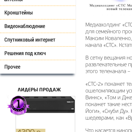
Кронштейны
Видеонаблюдение
Медиахолдинг «СТС
для семейного про
Спутниковый интернет
Максим Коваленко,
канала «СТС». Кста
Решения под ключ
В сетку вещания н
развлекательные п
Прочее
этого телеканала – 
«СТС-2» покажет т
ЛИДЕРЫ ПРОДАЖ
ошеломляющим успе
Винкс», «Том и Дже
покажет такие нес
Йоги», «Скуби Ду».
шедеврами, как «В
Что касается кино