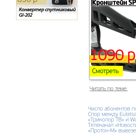
Кронштейн SP
Конвертер спутниковый
Цифровой эфирный
D-COLOR 1002HD mini
GI-202
ресивер SCAN T2-1840HD
1090 р
Смотреть
Читать по теме:
Число абонентов пл
Спор между Eutels
«Триколор ТВ» и War
Телеканал «Новост
«Протон-М» вывезе