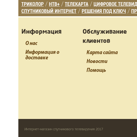
ТРИКОЛОР
НТВ+
ТЕЛЕКАРТА
ЦИФРОВОЕ ТЕЛЕВИ
/
/
/
СПУТНИКОВЫЙ ИНТЕРНЕТ
РЕШЕНИЯ ПОД КЛЮЧ
ПР
/
/
Информация
Обслуживание
клиентов
О нас
Информация о
Карта сайта
доставке
Новости
Помощь
Интернет-магазин спутникового телевидения 2017