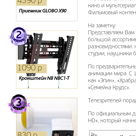
4390 р
1320 р
2310 р
кино и мультсериа
Приемник GLOBO X90
Ресивер Oriel 303
Ресивер Oriel 963
Фильмовый контент
На заметку:
Представляем Вам 
большой ассортиме
разновидностями: 
cтудии, наушники б
По предварительны
1090 р
330 р
6590 р
анимации мира. С 
Кронштейн NB NBC1-T
Пульт HD 9300
Evo 07
как «Эпик», «Храбр
«Семейка Крудс».
Телезрителей порад
По официальным да
HD», который начн
830 р
1980 р
1640 р