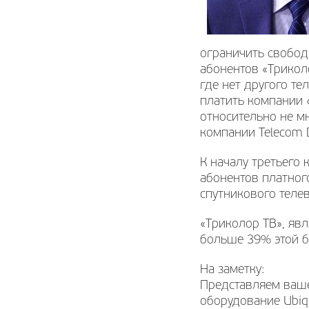
ограничить свобод
абонентов «Трикол
где нет другого т
платить компании 
относительно не м
компании Telecom D
К началу третьего 
абонентов платног
спутникового телев
«Триколор ТВ», яв
больше 39% этой б
На заметку:
Представляем ваше
оборудование Ubiq