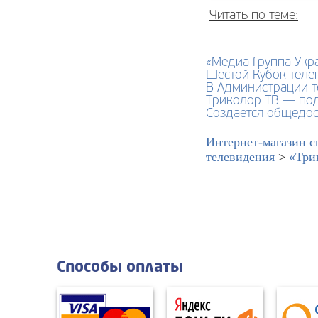
Читать по теме:
«Медиа Группа Укр
Шестой Кубок теле
В Администрации 
Триколор ТВ — под
Создается общедос
Интернет-магазин с
телевидения
>
«Три
Способы оплаты