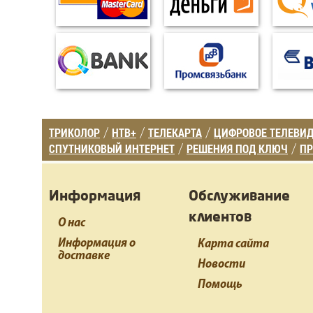
ТРИКОЛОР
НТВ+
ТЕЛЕКАРТА
ЦИФРОВОЕ ТЕЛЕВИ
/
/
/
СПУТНИКОВЫЙ ИНТЕРНЕТ
РЕШЕНИЯ ПОД КЛЮЧ
ПР
/
/
Информация
Обслуживание
клиентов
О нас
Информация о
Карта сайта
доставке
Новости
Помощь