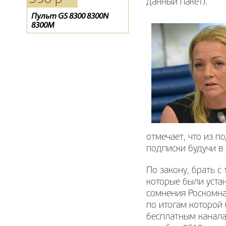
данный пакет).
Пульт GS 8300 8300N
Тарелка Супрал 0.6
Пульт для спутникового
8300M
ресивера ТЕЛЕКАРТА
BigSAT Golden 1 CR
отмечает, что из 
подписки будучи в 
По закону, брать с
которые были уста
сомнения Роскомна
по итогам которой
бесплатным канала