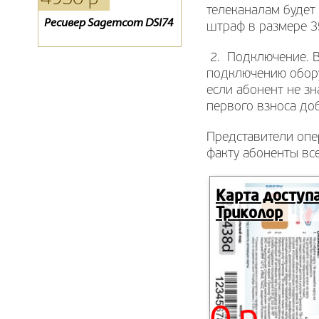
телеканалам будет
Ресивер Sagemcom DSI74
Модуль CI+ CAM Viaccess
Пульт для спутникового
штраф в размере 3
ресивера ТЕЛЕКАРТА
BigSAT Golden 1 CR
2. Подключение. В
подключению обору
если абонент не зн
первого взноса до
Представители опе
факту абоненты вс
Карта доступ
Триколор