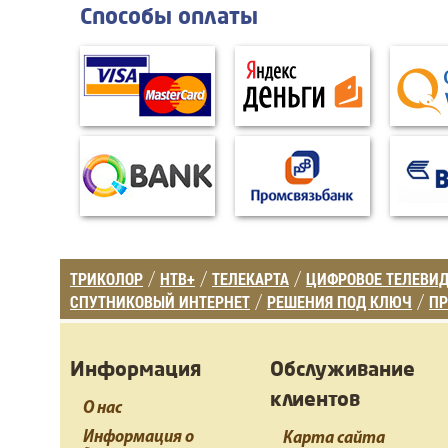
Способы оплаты
ТРИКОЛОР
НТВ+
ТЕЛЕКАРТА
ЦИФРОВОЕ ТЕЛЕВИ
/
/
/
СПУТНИКОВЫЙ ИНТЕРНЕТ
РЕШЕНИЯ ПОД КЛЮЧ
ПР
/
/
Информация
Обслуживание
клиентов
О нас
Информация о
Карта сайта