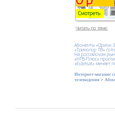
0 р
Смотреть
Читать по теме:
Абоненты «Орион Э
«Триколор ТВ» гот
На российском рын
«НТВ-Плюс» прости
«Eutelsat» меняет 
Интернет-магазин с
телевидения
>
Абон