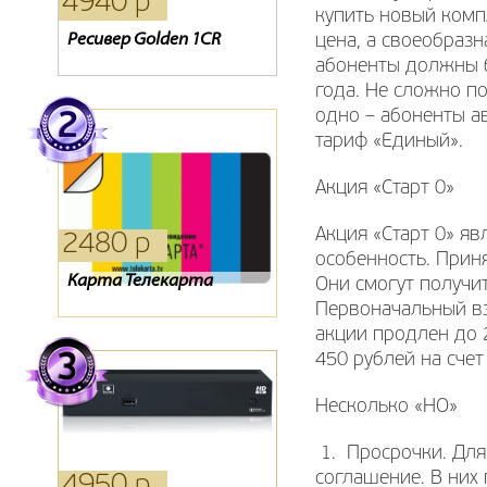
4940 р
1640 р
1210 р
купить новый компл
Ресивер Golden 1CR
Oriel 301
Карта Триколор
цена, а своеобразн
абоненты должны б
года. Не сложно по
одно – абоненты а
тариф «Единый».
Акция «Старт 0»
Акция «Старт 0» яв
2480 р
330 р
390 р
особенность. Приня
Карта Телекарта
Детский пульт
Пульт GS 8300 8300N
Они смогут получи
8300M
Первоначальный вз
акции продлен до 
450 рублей на счет
Несколько «НО»
1. Просрочки. Для
соглашение. В них 
4950 р
4510 р
390 р