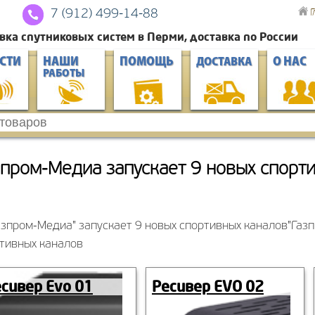
Г
7 (912) 4
99-14-88
вка спутниковых систем в Перми, доставка по России
СТИ
НАШИ
ПОМОЩЬ
О НАС
ДОСТАВКА
РАБОТЫ
зпром-Медиа запускает 9 новых спорт
"Газ
тивных каналов
сивер Evo 01
Ресивер EVO 02