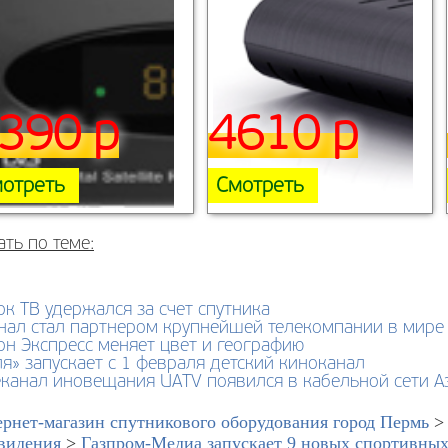
390 р
4610 р
отреть
Смотреть
ать по теме:
к ТВ удержался за счет спутника
нал стал партнером крупнейшей телекомпании в мире 
н Экспресс меняет цвет и географию
я» запускает с 1 февраля детский киноканал
еканал иновещания UATV появился в кабельной сети 
рнет-магазин спутникового оборудования город Пермь
видения
>
Газпром-Медиа запускает 9 новых спортивных