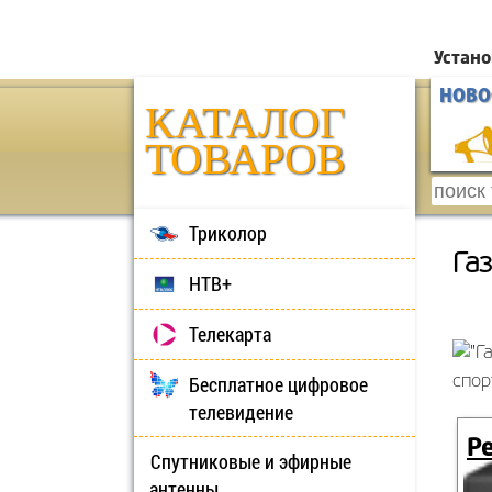
Устано
НОВО
КАТАЛОГ
ТОВАРОВ
Триколор
Га
НТВ+
Телекарта
Бесплатное цифровое
спор
телевидение
Ре
Спутниковые и эфирные
антенны