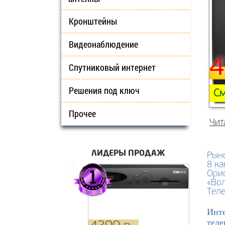
Кронштейны
Видеонаблюдение
4
Спутниковый интернет
Решения под ключ
См
Прочее
Чит
ЛИДЕРЫ ПРОДАЖ
Рыно
8 ка
Орио
«Вол
Тел
Инте
теле