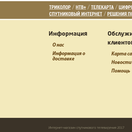
ТРИКОЛОР
НТВ+
ТЕЛЕКАРТА
ЦИФРО
/
/
/
СПУТНИКОВЫЙ ИНТЕРНЕТ
РЕШЕНИЯ П
/
Информация
Обслуж
клиенто
О нас
Информация о
Карта с
доставке
Новости
Помощь
Интернет-магазин спутникового телевидения 2017