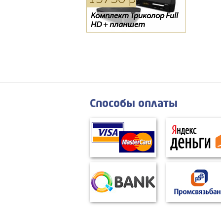
Комплект Триколор Full
Тарелка Супрал 0.6
Цифровой эфирный
HD + планшет
ресивер SCAN T2-1840HD
Способы оплаты