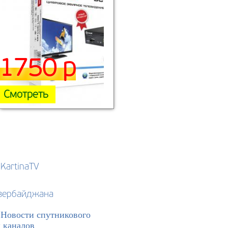
1750 р
Смотреть
KartinaTV
Азербайджана
>
Новости спутникового
 каналов