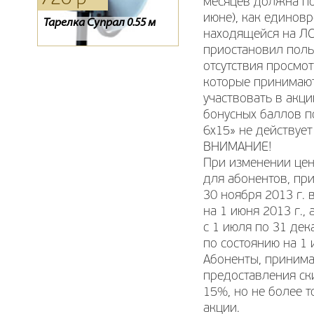
месяцев должна пос
июне), как единовр
Тарелка Супрал 0.55 м
Пульт для спутникового
Цифровой эфирный
находящейся на ЛС
ресивера ТЕЛЕКАРТА
ресивер SCAN T2-1840HD
BigSAT Golden 1 CR
приостановил поль
отсутствия просмот
которые принимают
участвовать в акц
бонусных баллов п
6х15» не действует
ВНИМАНИЕ!
При изменении цен
для абонентов, при
30 ноября 2013 г.
на 1 июня 2013 г.,
с 1 июля по 31 де
по состоянию на 1 
Абоненты, принима
предоставления ск
15%, но не более 
акции.