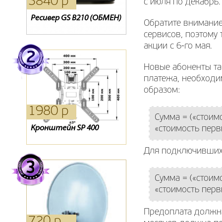
3840 р
7590 р
1495 р
с июля по декабрь.
Ресивер GS B210 (ОБМЕН)
Ресивер GS U510
Ресивер Oriel 305
Обратите внимание,
сервисов, поэтому
акции с 6-го мая.
Новые абоненты та
платежа, необходи
образом:
1980 р
760 р
2480 р
Сумма = («стоим
Кронштейн SP 400
Кронштейн Holder 2005
Карта Телекарта
«стоимость перв
Для подключивших
Сумма = («стоим
«стоимость перв
Предоплата должна 
720 р
390 р
1980 р