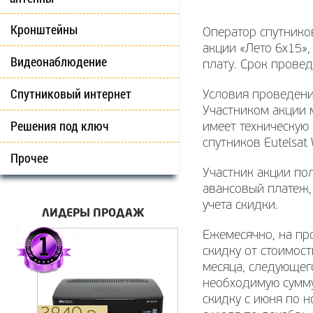
Кронштейны
Оператор спутнико
акции «Лето 6х15»,
Видеонаблюдение
плату. Срок провед
Спутниковый интернет
Условия проведени
Участником акции 
Решения под ключ
имеет техническую
спутников Eutelsat 
Прочее
Участник акции пол
авансовый платеж,
учета скидки.
ЛИДЕРЫ ПРОДАЖ
Ежемесячно, на пр
скидку от стоимост
месяца, следующег
необходимую сумму 
скидку с июня по н