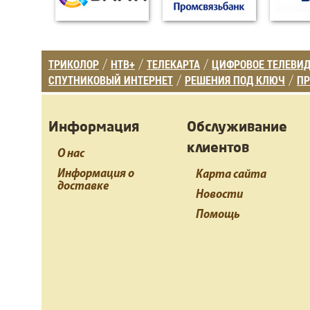
ТРИКОЛОР
НТВ+
ТЕЛЕКАРТА
ЦИФРОВОЕ ТЕЛЕВИ
/
/
/
СПУТНИКОВЫЙ ИНТЕРНЕТ
РЕШЕНИЯ ПОД КЛЮЧ
ПР
/
/
Информация
Обслуживание
клиентов
О нас
Информация о
Карта сайта
доставке
Новости
Помощь