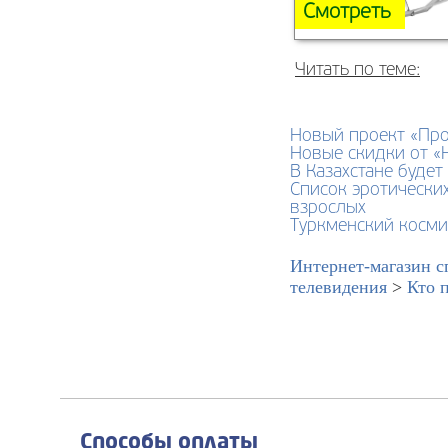
Смотреть
Читать по теме:
Новый проект «Проб
Новые скидки от 
В Казахстане буде
Список эротически
взрослых
Туркменский косми
Интернет-магазин с
телевидения
>
Кто 
Способы оплаты