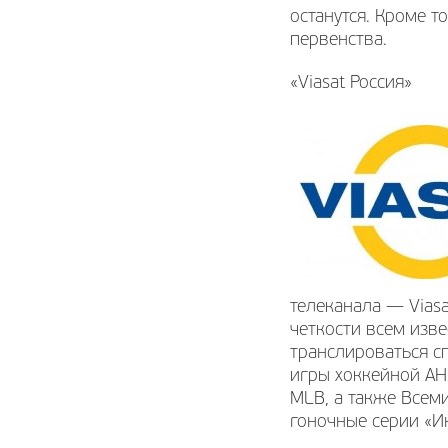
останутся. Кроме 
первенства.
«Viasat Россия»
телеканала — Viasat
четкости всем изве
транслироваться с
игры хоккейной AH
MLB, а также Всем
гоночные серии «И