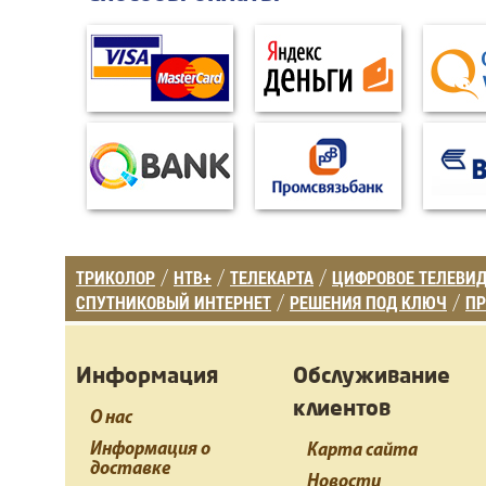
ТРИКОЛОР
НТВ+
ТЕЛЕКАРТА
ЦИФРОВОЕ ТЕЛЕВИ
/
/
/
СПУТНИКОВЫЙ ИНТЕРНЕТ
РЕШЕНИЯ ПОД КЛЮЧ
ПР
/
/
Информация
Обслуживание
клиентов
О нас
Информация о
Карта сайта
доставке
Новости