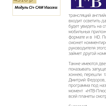
Модуль CI+ CAM Viaccess
Пульт для спутникового
Пульт для спутникового
ресивера ТЕЛЕКАРТА X80 /
ресивера ТЕЛЕКАРТА
трансляций англий
X90, GLOBO X80 / X90
BigSAT Golden 1 CR
входит осветить д
будет увидеть на сп
мобильных приложе
формате и в HD. П
сможет комментиро
руководителя этого
займет другой ком
Также имеются две
показывать запуще
хоккею, перешли т
Дмитрий Федоров, 
программа под наз
момент «НТВ-Плюс»
всей планеты смот