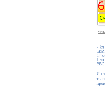
6
См
Чит
«Кон
Бюд
Стои
Тел
BBC 
Инте
теле
прои