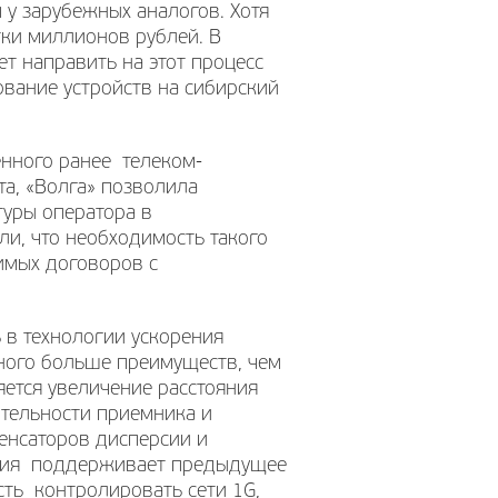
 у зарубежных аналогов. Хотя
ятки миллионов рублей. В
т направить на этот процесс
ование устройств на сибирский
енного ранее телеком-
та, «Волга» позволила
туры оператора в
ли, что необходимость такого
имых договоров с
 в технологии ускорения
много больше преимуществ, чем
ется увеличение расстояния
тельности приемника и
пенсаторов дисперсии и
ения поддерживает предыдущее
сть контролировать сети 1G,