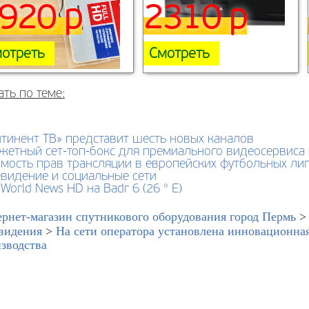
920 р
2310 р
отреть
Смотреть
ать по теме:
тинент ТВ» представит шесть новых каналов
жетный сет-топ-бокс для премиального видеосервиса 
мость прав трансляции в европейских футбольных лиг
евидение и социальные сети
World News HD на Badr 6 (26 ° E)
рнет-магазин спутникового оборудования город Пермь
видения
>
На сети оператора установлена инновационная
зводства