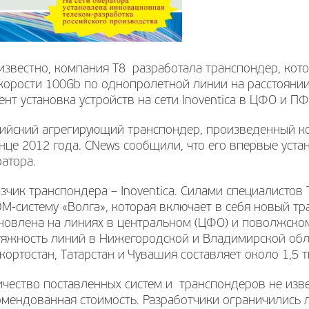
 известно, компания Т8 разработала транспондер, ко
корости 100Gb по однопролетной линии на расстояни
нт установка устройств на сети Inoventica в ЦФО и П
сийский агрегирующий транспондер, произведенный к
нце 2012 года. CNews сообщили, что его впервые уст
атора.
зчик транспондера – Inoventica. Силами специалистов
-систему «Волга», которая включает в себя новый т
новлена на линиях в центральном (ЦФО) и поволжско
тяжность линий в Нижегородской и Владимирской обла
ортостан, Татарстан и Чувашия составляет около 1,5 
чество поставленных систем и транспондеров не изве
омендованная стоимость. Разработчики ограничились