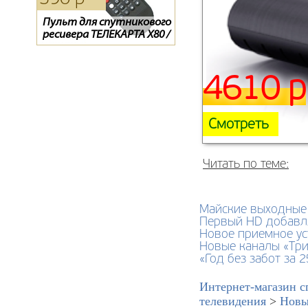
Пульт для спутникового
Пульт для спутникового
Пульт для спутникового
ресивера ТЕЛЕКАРТА X80 /
ресивера ТЕЛЕКАРТА X80 /
ресивера ТЕЛЕКАРТА
X90, GLOBO X80 / X90
X90, GLOBO X80 / X90
BigSAT Golden 1 CR
4610 р
Смотреть
Читать по теме:
Майские выходные
Первый HD добавл
Новое приемное ус
Новые каналы «Три
«Год без забот за 2
Интернет-магазин с
телевидения
>
Новы