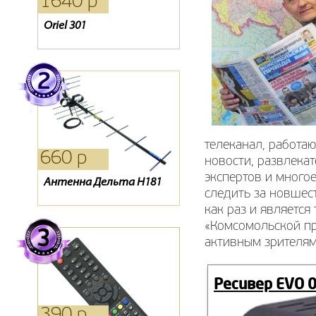
1640 р
1210 р
660 р
Oriel 301
Карты оплаты
Антенна Дельта 311
Телекарта
телеканал, работа
660 р
1210 р
170 р
новости, развлека
экспертов и много
Антенна Дельта Н181
Кабель RG-59U Rexant
Пульт dre 5000 ic
следить за новшес
как раз и является
«Комсомольской пр
активным зрителям
Ресивер EVO 
390 р
390 р
390 р