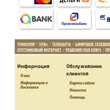
ТРИКОЛОР
НТВ+
ТЕЛЕКАРТА
ЦИФРОВОЕ ТЕЛЕВИ
/
/
/
СПУТНИКОВЫЙ ИНТЕРНЕТ
РЕШЕНИЯ ПОД КЛЮЧ
ПР
/
/
Информация
Обслуживание
клиентов
О нас
Информация о
Карта сайта
доставке
Новости
Помощь