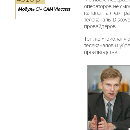
что после перерасч
операторов не смо
Модуль CI+ CAM Viaccess
D-COLOR 1002HD mini
Обмен «0»
каналы, так как тр
телеканалы Discove
провайдеров.
Тот же «Триолан» о
телеканалов и убр
производства.