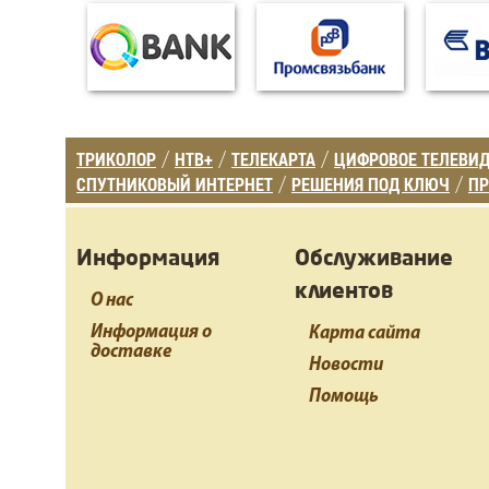
ТРИКОЛОР
НТВ+
ТЕЛЕКАРТА
ЦИФРОВОЕ ТЕЛЕВИ
/
/
/
СПУТНИКОВЫЙ ИНТЕРНЕТ
РЕШЕНИЯ ПОД КЛЮЧ
ПР
/
/
Информация
Обслуживание
клиентов
О нас
Информация о
Карта сайта
доставке
Новости
Помощь