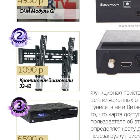
4950 р
6370 р
2310 р
CAM Модуль GI
Спутниковый цифровой
Ресивер Oriel 963
приемник высокой
четкости CHD-04/CX (3
года просмотра на
выбор!!!)
1090 р
1090 р
4950 р
Кронштейн диагонали
Кронштейн NB NBC1-T
Ресивер Sagemcom DSI74
32-42
Функционал приста
вентиляционных от
Тунисе, а не в Кит
то, что карта дост
пользователя об эт
определяет карту д
перезагрузку прие
6590 р
830 р
390 р