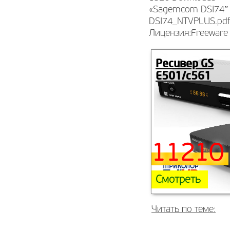
«Sagemcom DSI74″
DSI74_NTVPLUS.pd
Лицензия:Freeware 
Ресивер GS
E501/c561
11210 
Смотреть
Читать по теме: