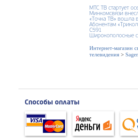
МТС ТВ стартует ос
Минкомсвязи внесл
«Точка ТВ» вошла 
Абонентам «Трикол
C591
Широкополосные с
Интернет-магазин с
телевидения
>
Sage
Способы оплаты