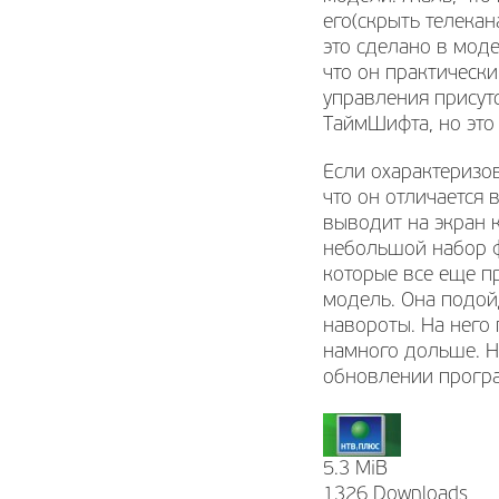
его(скрыть телекан
это сделано в мод
что он практически
управления присутс
ТаймШифта, но это 
Если охарактеризо
что он отличается 
выводит на экран 
небольшой набор ф
которые все еще п
модель. Она подой
навороты. На него 
намного дольше. Н
обновлении програ
5.3 MiB
1326 Downloads