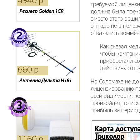
4940 р
1090 р
2480 р
требуемой лицензи
Ресивер Golden 1CR
Кронштейн диагонали
Карта Телекарта
должна была прекр
32-42
вместо этого решил
отнюдь не в польз
отказались коммент
Как сказал мед
чтобы компании
приобретали со
действиях сотр
660 р
170 р
4510 р
Антенна Дельта Н181
Пульт dre 5000 ic
Модуль CI+ CAM Viaccess
Но Соломаха не до
лицензированию по
всей видимости, ко
произойдет, то исх
прибыль за период
Карта доступ
Триколор
1160 р
390 р
4400 р