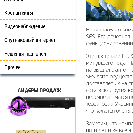
Кронштейны
Видеонаблюдение
Национальная коми
SES. Его дочерняя
Спутниковый интернет
функционировании
Решения под ключ
Эти претензии НКР
минувшего года. Н
Прочее
на вышки с антенна
SES Astra осущест
доставляет их на с
ЛИДЕРЫ ПРОДАЖ
соти всех других 
перечне значатся 
территории Украин
что кажется очень 
Заметим, что комп
пяти лет и за все 