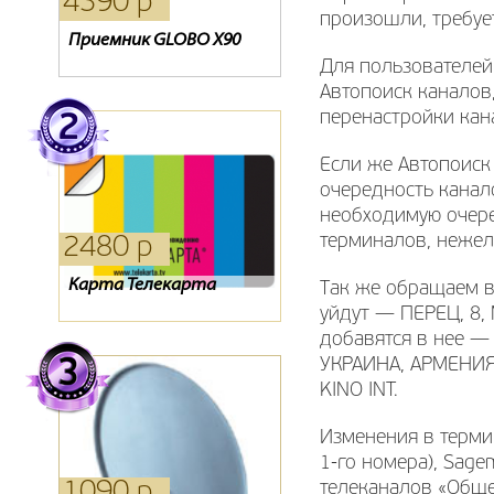
4390 р
1270 р
1530 р
произошли, требуе
Приемник GLOBO X90
Oriel 202
Ресивер ORIEL 751
Для пользователей
Автопоиск каналов
перенастройки кана
Если же Автопоиск
очередность канал
необходимую очере
терминалов, нежел
2480 р
280 р
720 р
Карта Телекарта
Пульт RC41I-T2-02
Тарелка Супрал 0.55 м
Так же обращаем в
уйдут — ПЕРЕЦ, 8,
добавятся в нее —
УКРАИНА, АРМЕНИЯ 
KINO INT.
Изменения в терми
1-го номера), Sag
1090 р
390 р
1640 р
телеканалов «Обще