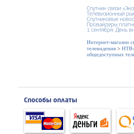
Спутник связи «Эк
Телевизионный рын
Спутниковые новост
Провайдеры платно
1 сентября: День 
Интернет-магазин с
телевидения
>
НТВ-
общедоступных теле
Способы оплаты