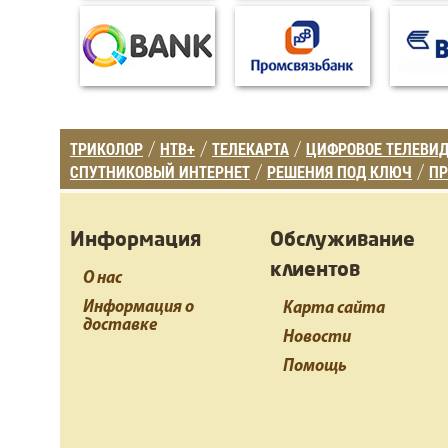
ТРИКОЛОР
НТВ+
ТЕЛЕКАРТА
ЦИФРОВОЕ ТЕЛЕВИ
/
/
/
СПУТНИКОВЫЙ ИНТЕРНЕТ
РЕШЕНИЯ ПОД КЛЮЧ
ПР
/
/
Информация
Обслуживание
клиентов
О нас
Информация о
Карта сайта
доставке
Новости
Помощь