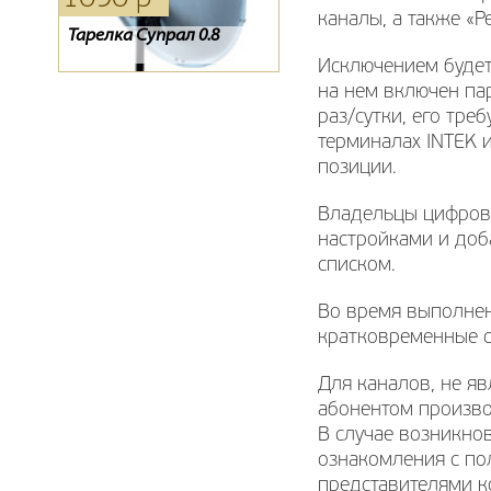
каналы, а также «Р
Тарелка Супрал 0.8
Конвертор спутниковый
D-COLOR 1002HD mini
GI-201
Исключением будет
на нем включен па
раз/сутки, его тре
терминалах INTEK 
позиции.
Владельцы цифрово
настройками и доб
списком.
Во время выполнен
кратковременные с
Для каналов, не я
абонентом произво
В случае возникнов
ознакомления с по
представителями 