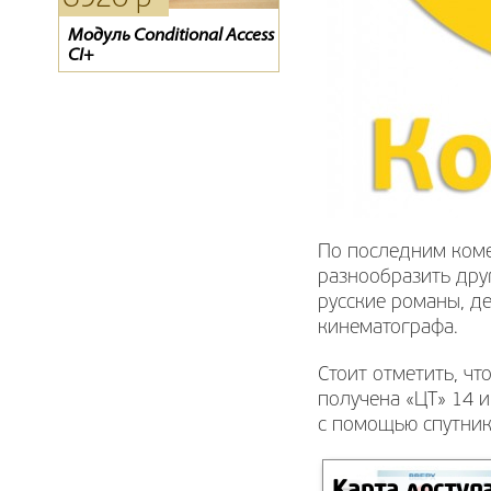
Модуль Conditional Access
Модуль CI+ CAM Viaccess
Пульт для спутникового
CI+
ресивера ТЕЛЕКАРТА
BigSAT Golden 1 CR
По последним коме
разнообразить дру
русские романы, д
кинематографа.
Стоит отметить, ч
получена «ЦТ» 14 
с помощью спутник
Карта доступ