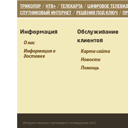
ТРИКОЛОР
НТВ+
ТЕЛЕКАРТА
ЦИФРОВОЕ ТЕЛЕВИ
/
/
/
СПУТНИКОВЫЙ ИНТЕРНЕТ
РЕШЕНИЯ ПОД КЛЮЧ
ПР
/
/
Информация
Обслуживание
клиентов
О нас
Информация о
Карта сайта
доставке
Новости
Помощь
Интернет-магазин спутникового телевидения 2017